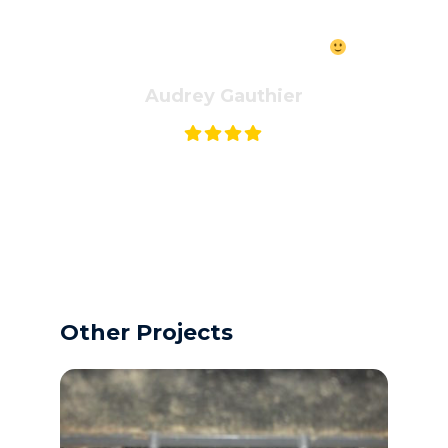
Très bon service, super professionnel et surtout, à l'heure! Je
referai appel à eux l'heure venue
Audrey Gauthier
Other Projects